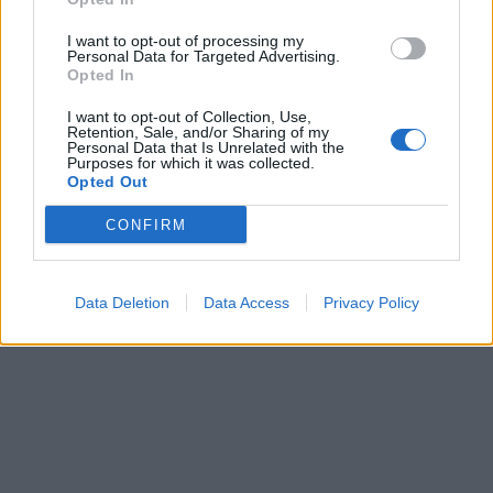
Βασίλης Μουρατίδης
σε
Κανονισμός CLP
, 
Όλες οι
I want to opt-out of processing my
Personal Data for Targeted Advertising.
δημοσιεύσεις
–
Opted In
Αριθμός προβολών :
898
I want to opt-out of Collection, Use,
Το σύστημα ελέγχου για τα χημικά
Retention, Sale, and/or Sharing of my
προϊόντα βιώνει μεγάλες ιστορικές
Personal Data that Is Unrelated with the
Purposes for which it was collected.
αλλαγές. Ο Κανονισμός (ΕΕ) 2024/2865, ο
Opted Out
οποίος τροποποιεί τον κανονισμό CLP
(Κατάταξη, Σήμανση και Συσκευασία), έχει
CONFIRM
δημοσιευθεί και τέθηκε σε ισχύ από τα
τέλη του 2024,…
Data Deletion
Data Access
Privacy Policy