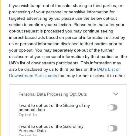
If you wish to opt-out of the sale, sharing to third parties, or
processing of your personal or sensitive information for
targeted advertising by us, please use the below opt-out
section to confirm your selection. Please note that after your
opt-out request is processed you may continue seeing
interest-based ads based on personal information utilized by
us or personal information disclosed to third parties prior to
your opt-out. You may separately opt-out of the further
disclosure of your personal information by third parties on the
Κανονισμός (ΕΕ) 2024/2865:
IAB’s list of downstream participants. This information may
also be disclosed by us to third parties on the
IAB’s List of
Τι Αλλάζει στη Σήμανση
Downstream Participants
that may further disclose it to other
CLP και Πώς να
third parties.
Προετοιμαστείτε –
Personal Data Processing Opt Outs
Ενημέρωση 2025
I want to opt-out of the Sharing of my
personal data.
Opted In
3/12/2025
—
από
I want to opt-out of the Sale of my
Personal Data.
Opted In