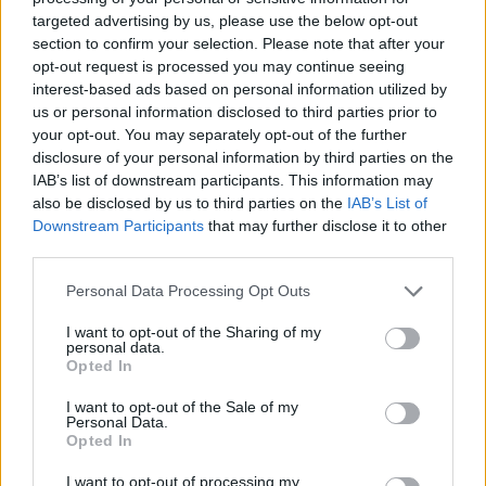
Βασίλης Μουρατίδης
targeted advertising by us, please use the below opt-out
σε
Βιωσιμότητα
, 
Όλες οι
section to confirm your selection. Please note that after your
δημοσιεύσεις
, 
Περιβάλλον
–
opt-out request is processed you may continue seeing
interest-based ads based on personal information utilized by
Αριθμός προβολών :
836
us or personal information disclosed to third parties prior to
Το ΣΕΔΕ 2 (Σύστημα Εμπορίας Δικαιωμάτων
your opt-out. You may separately opt-out of the further
Εκπομπών 2) είναι η νέα φάση του
disclosure of your personal information by third parties on the
ευρωπαϊκού καθεστώτος εμπορίας
IAB’s list of downstream participants. This information may
εκπομπών αερίων του θερμοκηπίου, που
also be disclosed by us to third parties on the
IAB’s List of
ξεκίνησε την 1η Ιανουαρίου 2025 και
Downstream Participants
that may further disclose it to other
επιβάλλει υποχρεώσεις παρακολούθησης,
third parties.
αναφοράς και επαλήθευσης εκπομπών
Personal Data Processing Opt Outs
αερίων…
I want to opt-out of the Sharing of my
personal data.
Opted In
I want to opt-out of the Sale of my
Personal Data.
Opted In
I want to opt-out of processing my