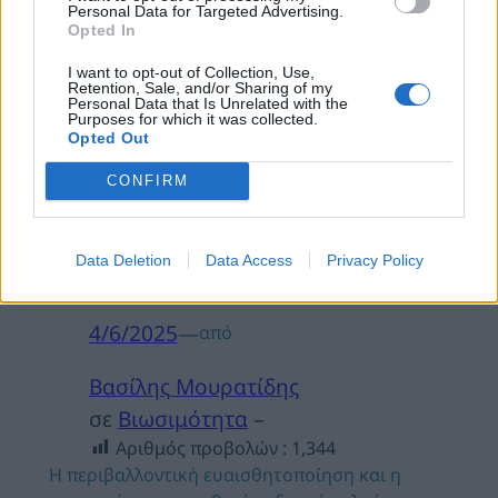
Personal Data for Targeted Advertising.
Opted In
I want to opt-out of Collection, Use,
Retention, Sale, and/or Sharing of my
Personal Data that Is Unrelated with the
Purposes for which it was collected.
Opted Out
Πράσινα & Οικολογικά
CONFIRM
Απορρυπαντικά: Η Νέα
Τάση στην Αγορά
Data Deletion
Data Access
Privacy Policy
4/6/2025
—
από
Βασίλης Μουρατίδης
σε
Βιωσιμότητα
–
Αριθμός προβολών :
1,344
Η περιβαλλοντική ευαισθητοποίηση και η