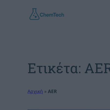
Μετάβαση
στο
περιεχόμενο
Ετικέτα:
AE
Αρχική
»
AER