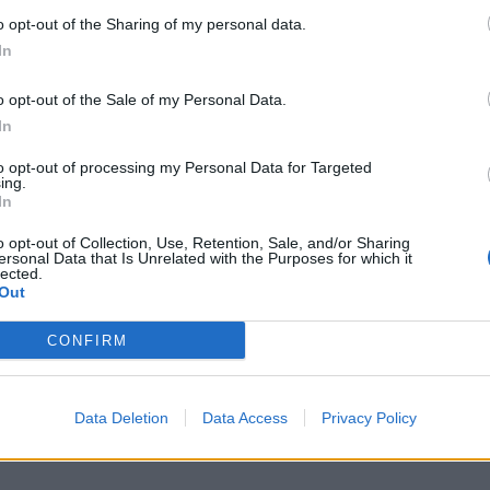
 ChemTech
o opt-out of the Sharing of my personal data.
In
o opt-out of the Sale of my Personal Data.
In
to opt-out of processing my Personal Data for Targeted
ing.
In
o opt-out of Collection, Use, Retention, Sale, and/or Sharing
ersonal Data that Is Unrelated with the Purposes for which it
lected.
Out
ν
–
CONFIRM
Εκπομπών 2) είναι η
ορίας εκπομπών
 1η Ιανουαρίου 2025
Data Deletion
Data Access
Privacy Policy
ς, αναφοράς και