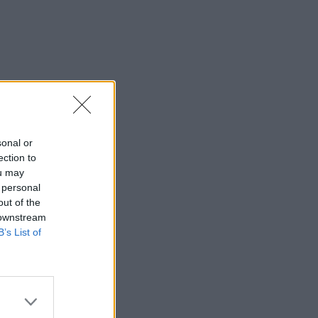
sonal or
ection to
ou may
 personal
out of the
 downstream
B’s List of