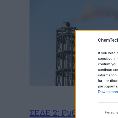
ChemTech
If you wish 
sensitive in
confirm you
continue se
information 
further disc
participants
Downstream 
ΣΕΔΕ 2: Ρυθμιζόμενες
Persona