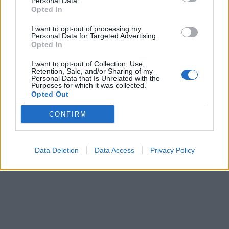
Personal Data.
Βασίλης Μουρατίδης
Opted In
σε
Βιωσιμότητα
, 
Όλες οι
I want to opt-out of processing my
δημοσιεύσεις
, 
Περιβάλλον
–
Personal Data for Targeted Advertising.
Opted In
Αριθμός προβολών :
836
Το ΣΕΔΕ 2 (Σύστημα Εμπορίας Δικαιωμάτων
I want to opt-out of Collection, Use,
Retention, Sale, and/or Sharing of my
Εκπομπών 2) είναι η νέα φάση του
Personal Data that Is Unrelated with the
Purposes for which it was collected.
ευρωπαϊκού καθεστώτος εμπορίας
Opted Out
εκπομπών αερίων του θερμοκηπίου, που
ξεκίνησε την 1η Ιανουαρίου 2025 και
CONFIRM
επιβάλλει υποχρεώσεις παρακολούθησης,
αναφοράς και επαλήθευσης εκπομπών
αερίων…
Data Deletion
Data Access
Privacy Policy