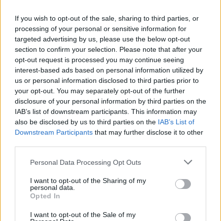
If you wish to opt-out of the sale, sharing to third parties, or
processing of your personal or sensitive information for
targeted advertising by us, please use the below opt-out
section to confirm your selection. Please note that after your
opt-out request is processed you may continue seeing
interest-based ads based on personal information utilized by
us or personal information disclosed to third parties prior to
your opt-out. You may separately opt-out of the further
disclosure of your personal information by third parties on the
IAB’s list of downstream participants. This information may
also be disclosed by us to third parties on the
IAB’s List of
ΣΕΔΕ 2: Ρυθμιζόμενες
Downstream Participants
that may further disclose it to other
Οντότητες και Πώς η
third parties.
ChemTech Αναλαμβάνει
Personal Data Processing Opt Outs
την Πλήρη Συμμόρφωση
I want to opt-out of the Sharing of my
personal data.
Opted In
2/10/2025
—
από
I want to opt-out of the Sale of my