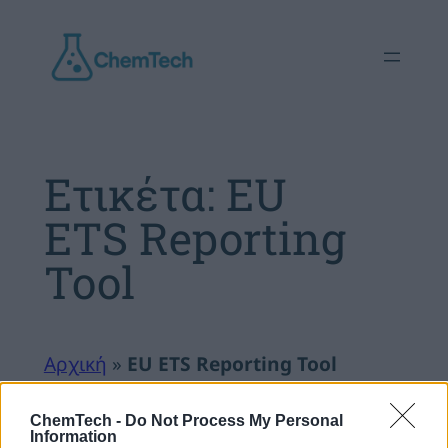
Μετάβαση
στο
περιεχόμενο
Ετικέτα:
EU
ETS Reporting
Tool
Αρχική
»
EU ETS Reporting Tool
ChemTech -
Do Not Process My Personal
Information