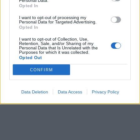
Personal Data.
Βασίλης Μουρατίδης
Opted In
σε
Βιωσιμότητα
, 
Όλες οι
I want to opt-out of processing my
δημοσιεύσεις
, 
Περιβάλλον
–
Personal Data for Targeted Advertising.
Opted In
Αριθμός προβολών :
836
Το ΣΕΔΕ 2 (Σύστημα Εμπορίας Δικαιωμάτων
I want to opt-out of Collection, Use,
Retention, Sale, and/or Sharing of my
Εκπομπών 2) είναι η νέα φάση του
Personal Data that Is Unrelated with the
Purposes for which it was collected.
ευρωπαϊκού καθεστώτος εμπορίας
Opted Out
εκπομπών αερίων του θερμοκηπίου, που
ξεκίνησε την 1η Ιανουαρίου 2025 και
CONFIRM
επιβάλλει υποχρεώσεις παρακολούθησης,
αναφοράς και επαλήθευσης εκπομπών
αερίων…
Data Deletion
Data Access
Privacy Policy