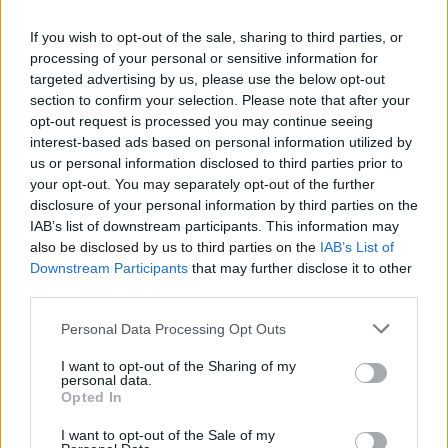
If you wish to opt-out of the sale, sharing to third parties, or
processing of your personal or sensitive information for
targeted advertising by us, please use the below opt-out
section to confirm your selection. Please note that after your
opt-out request is processed you may continue seeing
interest-based ads based on personal information utilized by
us or personal information disclosed to third parties prior to
your opt-out. You may separately opt-out of the further
disclosure of your personal information by third parties on the
IAB’s list of downstream participants. This information may
also be disclosed by us to third parties on the
IAB’s List of
ΣΕΔΕ 2: Ρυθμιζόμενες
Downstream Participants
that may further disclose it to other
Οντότητες και Πώς η
third parties.
ChemTech Αναλαμβάνει
Personal Data Processing Opt Outs
την Πλήρη Συμμόρφωση
I want to opt-out of the Sharing of my
personal data.
Opted In
2/10/2025
—
από
I want to opt-out of the Sale of my