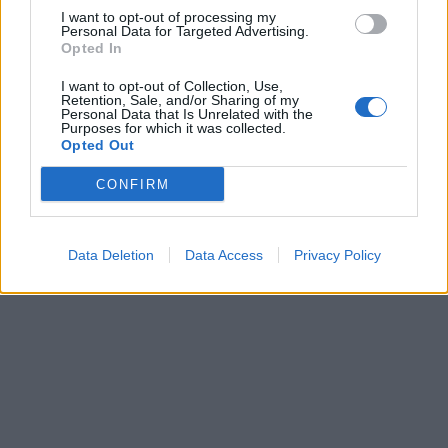
I want to opt-out of processing my
Η περιβαλλοντική ευαισθητοποίηση και η
Personal Data for Targeted Advertising.
αυστηρότερη νομοθεσία οδηγούν ολοένα
Opted In
και περισσότερες επιχειρήσεις
I want to opt-out of Collection, Use,
και καταναλωτές στην επιλογή πράσινων
Retention, Sale, and/or Sharing of my
Personal Data that Is Unrelated with the
και οικολογικών απορρυπαντικών. Η αγορά
Purposes for which it was collected.
των απορρυπαντικών στην Ελλάδα
Opted Out
παρουσιάζει σταθερή αύξηση της ζήτησης
CONFIRM
για προϊόντα με φιλικά προς το περιβάλλον
χαρακτηριστικά, ενώ οι επιχειρήσεις που…
Data Deletion
Data Access
Privacy Policy