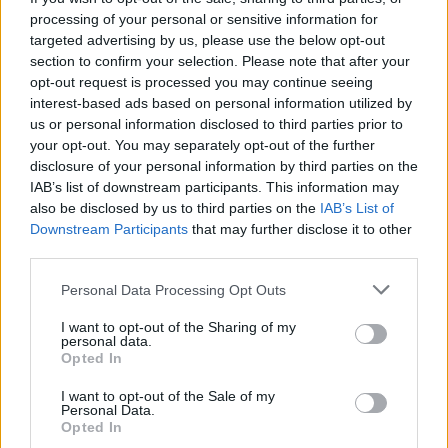
processing of your personal or sensitive information for
targeted advertising by us, please use the below opt-out
section to confirm your selection. Please note that after your
opt-out request is processed you may continue seeing
interest-based ads based on personal information utilized by
us or personal information disclosed to third parties prior to
your opt-out. You may separately opt-out of the further
disclosure of your personal information by third parties on the
IAB’s list of downstream participants. This information may
Πράσινα & Οικολογικά
also be disclosed by us to third parties on the
IAB’s List of
Downstream Participants
that may further disclose it to other
Απορρυπαντικά: Η Νέα
third parties.
Τάση στην Αγορά
Personal Data Processing Opt Outs
I want to opt-out of the Sharing of my
4/6/2025
—
από
personal data.
Opted In
Βασίλης Μουρατίδης
I want to opt-out of the Sale of my
Personal Data.
σε
Βιωσιμότητα
–
Opted In
Αριθμός προβολών :
1,343